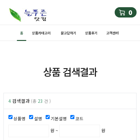
0
홈
상품카테고리
묻고답하기
상품후기
고객센터
상품 검색결과
4
검색결과
(총
23
건 )
상품명
설명
기본설명
코드
원 ~
원