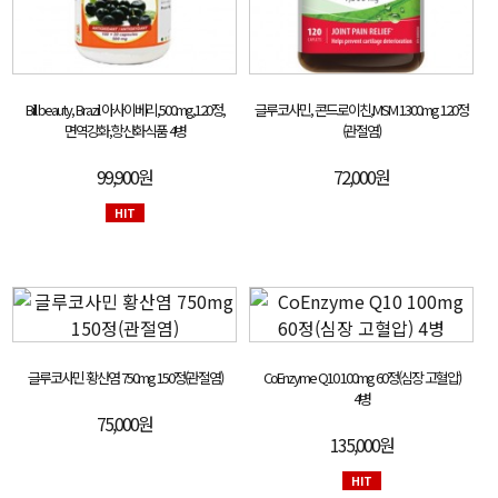
Bill beauty, Brazil 아사이베리,500mg,120정,
글루코사민, 콘드로이친,MSM 1300mg 120정
면역강화,항산화식품 4병
(관절염)
99,900원
72,000원
HIT
글루코사민 황산염 750mg 150정(관절염)
CoEnzyme Q10 100mg 60정(심장 고혈압)
4병
75,000원
135,000원
HIT