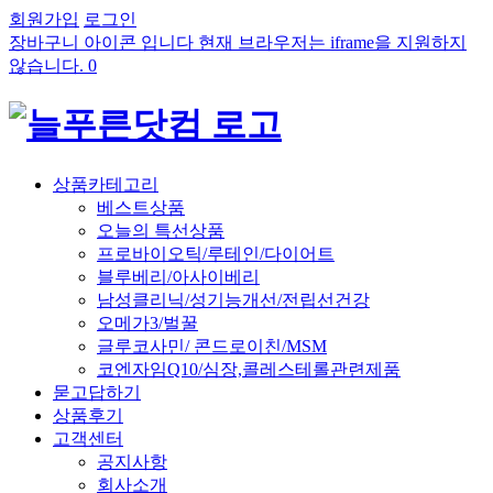
회원가입
로그인
장바구니 아이콘 입니다 현재 브라우저는 iframe을 지원하지
않습니다.
0
상품카테고리
베스트상품
오늘의 특선상품
프로바이오틱/루테인/다이어트
블루베리/아사이베리
남성클리닉/성기능개선/전립선건강
오메가3/벌꿀
글루코사민/ 콘드로이친/MSM
코엔자임Q10/심장,콜레스테롤관련제품
묻고답하기
상품후기
고객센터
공지사항
회사소개