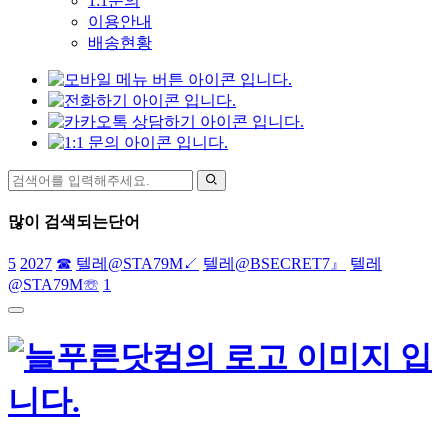
1:1문의
이용안내
배송현황
많이 검색되는단어
5
2027
☎
텔레@STA79M↙
텔레@BSECRET7』
텔레
@STA79M☏
1