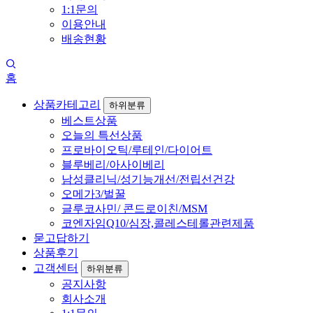
1:1문의
이용안내
배송현황
홈
상품카테고리
하위분류
베스트상품
오늘의 특선상품
프로바이오틱/루테인/다이어트
블루베리/아사이베리
남성클리닉/성기능개선/전립선건강
오메가3/벌꿀
글루코사민/ 콘드로이친/MSM
코엔자임Q10/심장,콜레스테롤관련제품
묻고답하기
상품후기
고객센터
하위분류
공지사항
회사소개