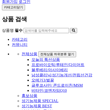
회원가입
로그인
카테고리닫기
상품 검색
상품명
필수
카테고리
커뮤니티
전체상품
전체상품 하위분류 열기
오늘의 특선상품
프로바이오틱/루테인/다이어트
블루베리/아사이베리
남성클리닉/성기능개선/전립선건강
오메가3/벌꿀
글루코사민/ 콘드로이친/MSM
비타민/코엔자임Q10
홍보상품
성기능제품 SPECIAL
성기능제품 BEST