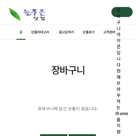
장
바
구
니
홈
상품카테고리
묻고답하기
상품후기
고객센터
아
이
콘
입
니
다
장바구니
현
재
브
0
라
우
저
는
장바구니에 담긴 상품이 없습니다.
iframe
을
지
원