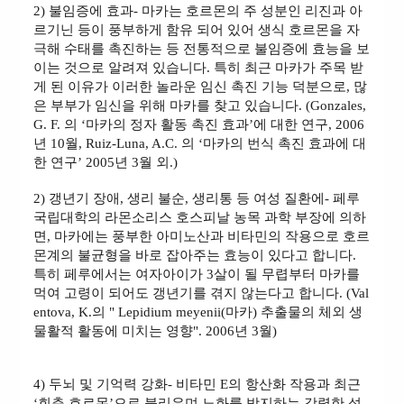
2) 불임증에 효과- 마카는 호르몬의 주 성분인 리진과 아
르기닌 등이 풍부하게 함유 되어 있어 생식 호르몬을 자
극해 수태를 촉진하는 등 전통적으로 불임증에 효능을 보
이는 것으로 알려져 있습니다. 특히 최근 마카가 주목 받
게 된 이유가 이러한 놀라운 임신 촉진 기능 덕분으로, 많
은 부부가 임신을 위해 마카를 찾고 있습니다. (Gonzales,
G. F. 의 ‘마카의 정자 활동 촉진 효과’에 대한 연구, 2006
년 10월, Ruiz-Luna, A.C. 의 ‘마카의 번식 촉진 효과에 대
한 연구’ 2005년 3월 외.)
2) 갱년기 장애, 생리 불순, 생리통 등 여성 질환에- 페루
국립대학의 라몬소리스 호스피날 농목 과학 부장에 의하
면, 마카에는 풍부한 아미노산과 비타민의 작용으로 호르
몬계의 불균형을 바로 잡아주는 효능이 있다고 합니다.
특히 페루에서는 여자아이가 3살이 될 무렵부터 마카를
먹여 고령이 되어도 갱년기를 겪지 않는다고 합니다. (Val
entova, K.의 " Lepidium meyenii(마카) 추출물의 체외 생
물활적 활동에 미치는 영향". 2006년 3월)
4) 두뇌 및 기억력 강화- 비타민 E의 항산화 작용과 최근
‘회춘 호르몬’으로 불리우며 노화를 방지하는 강력한 성