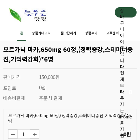
장
바
구
니
홈
상품카테고리
묻고답하기
상품후기
고객센터
아
이
오르가닉 마카,650mg 60정,(정력증강,스테미너증
콘
입
진,기억력강화)*6병
니
다
현
판매가격
150,000원
재
브
0점
포인트
0
라
배송비결제
주문시 결제
우
저
는
오르가닉 마카,650mg 60정,(정력증강,스테미너증진,기억력강화)*6
iframe
병
을
지
+0원
원