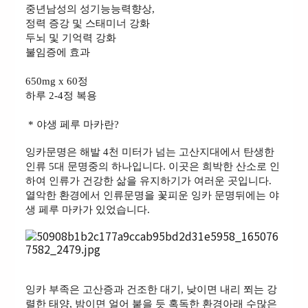
중년남성의 성기능능력향상,
정력 증강 및 스태미너 강화
두뇌 및 기억력 강화
불임증에 효과
650mg x 60정
하루 2-4정 복용
* 야생 페루 마카란?
잉카문명은 해발 4천 미터가 넘는 고산지대에서 탄생한
인류 5대 문명중의 하나입니다. 이곳은 희박한 산소로 인
하여 인류가 건강한 삶을 유지하기가 여러운 곳입니다.
열악한 환경에서 인류문명을 꽃피운 잉카 문명뒤에는 야
생 페루 마카가 있었습니다.
잉카 부족은 고산증과 건조한 대기, 낮이면 내리 쬐는 강
렬한 태양, 밤이면 얼어 붙을 듯 혹독한 환경아래 수많은