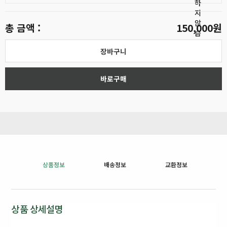
하
지
않
총 금액 :
150,000원
습
니
장바구니
다.
바로구매
상품정보
배송정보
교환정보
상품 상세설명