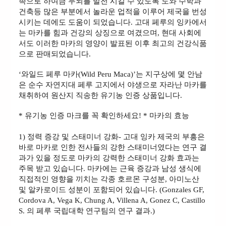
족으로 하여금 두뇌를 발전 시킬 수 있도록 도와 수학과
건축등 많은 부분에서 놀라운 업적을 이루어 제국을 번성
시키는 데에도 도움이 되었습니다. 고대 페루의 잉카에서
는 마카를 힘과 건강의 상징으로 여겼으며, 현대 사회에
서도 이러한 마카의 영양이 발표된 이후 최고의 건강식품
으로 판매되었습니다.
‘와일드 페루 마카(Wild Peru Maca)’는 지구상에 몇 안남
은 순수 자연지대 페루 고지에서 야생으로 자라난 마카를
채취하여 원산지 직송한 유기농 인증 상품입니다.
* 유기농 인증 마크를 꼭 확인하세요! * 마카의 효능
1) 정력 증강 및 스태미너 강화- 고대 잉카 제국의 부흥은
바로 마카로 인한 전사들의 강한 스태미너였다는 연구 결
과가 있을 정도로 마카의 강력한 스태미너 강화 효과는
주목 받고 있습니다. 마카에는 근육 증강과 남성 생식에
직접적인 영향을 끼치는 각종 호르몬 구성분, 아미노산
및 알카로이드 성분이 포함되어 있습니다. (Gonzales GF,
Cordova A, Vega K, Chung A, Villena A, Gonez C, Castillo
S. 의 페루 국립대학 연구팀의 연구 결과.)