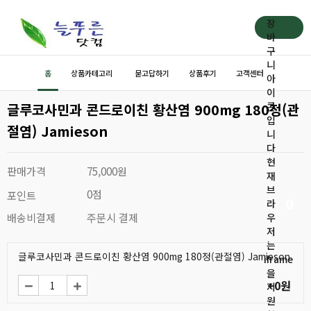
장
바
구
니
홈
상품카테고리
묻고답하기
상품후기
고객센터
아
이
글루코사민과 콘드로이친 황산염 900mg 180정(관
콘
입
절염) Jamieson
니
다
현
판매가격
75,000원
재
브
0점
포인트
0
라
배송비결제
주문시 결제
우
저
는
글루코사민과 콘드로이친 황산염 900mg 180정(관절염) Jamieson
iframe
을
+0원
지
원