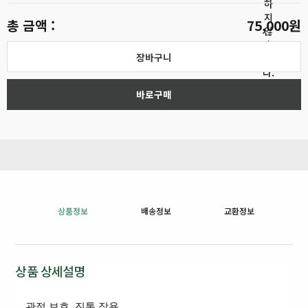
하
지
총 금액 :
75,000원
않
습
장바구니
니
다.
바로구매
상품정보
배송정보
교환정보
상품 상세설명
관절 보호, 진통 작용