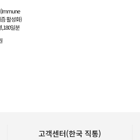
Immune
리즘 활성화)
3병,180일분
원
고객센터(한국 직통)