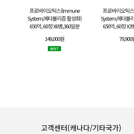
프로바이오틱스(Immune
프로바이오틱스(
System,메타볼리즘 활성화)
System,메타볼
650억, 60정 X6병,360일분
650억, 60정 X
149,000원
79,900
BEST
고객센터(캐나다/기타국가)