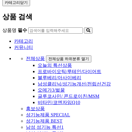
카테고리닫기
상품 검색
상품명
필수
카테고리
커뮤니티
전체상품
전체상품 하위분류 열기
오늘의 특선상품
프로바이오틱/루테인/다이어트
블루베리/아사이베리
남성클리닉/성기능개선/전립선건강
오메가3/벌꿀
글루코사민/ 콘드로이친/MSM
비타민/코엔자임Q10
홍보상품
성기능제품 SPECIAL
성기능제품 BEST
남성 성기능 특선1