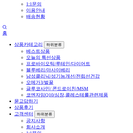
1:1문의
이용안내
배송현황
홈
상품카테고리
하위분류
베스트상품
오늘의 특선상품
프로바이오틱/루테인/다이어트
블루베리/아사이베리
남성클리닉/성기능개선/전립선건강
오메가3/벌꿀
글루코사민/ 콘드로이친/MSM
코엔자임Q10/심장,콜레스테롤관련제품
묻고답하기
상품후기
고객센터
하위분류
공지사항
회사소개