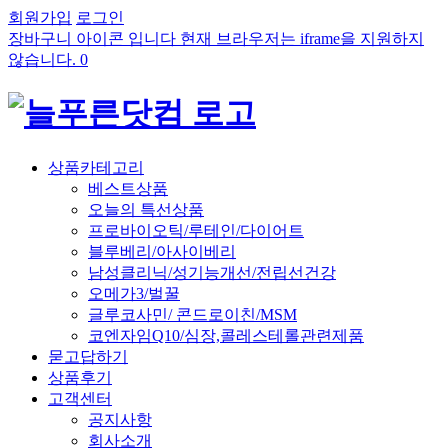
회원가입
로그인
장바구니 아이콘 입니다 현재 브라우저는 iframe을 지원하지
않습니다.
0
상품카테고리
베스트상품
오늘의 특선상품
프로바이오틱/루테인/다이어트
블루베리/아사이베리
남성클리닉/성기능개선/전립선건강
오메가3/벌꿀
글루코사민/ 콘드로이친/MSM
코엔자임Q10/심장,콜레스테롤관련제품
묻고답하기
상품후기
고객센터
공지사항
회사소개