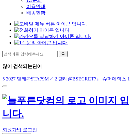
1:1문의
이용안내
배송현황
많이 검색되는단어
5
2027
텔레@STA79M↙
2
텔레@BSECRET7』
슈퍼에렉스
1
회원가입
로그인