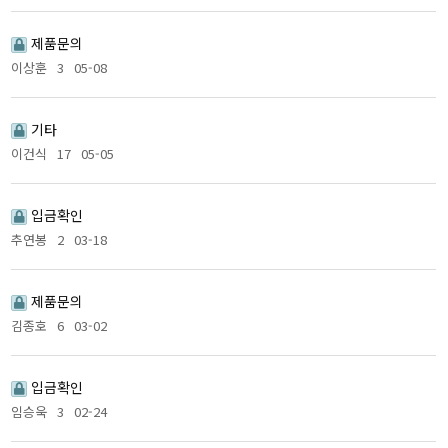
제품문의
이상훈
3
05-08
기타
이건식
17
05-05
입금확인
추연봉
2
03-18
제품문의
김종호
6
03-02
입금확인
임승욱
3
02-24