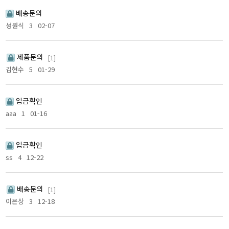
배송문의
성원식
3
02-07
제품문의
[1]
김현수
5
01-29
입금확인
aaa
1
01-16
입금확인
ss
4
12-22
배송문의
[1]
이은상
3
12-18