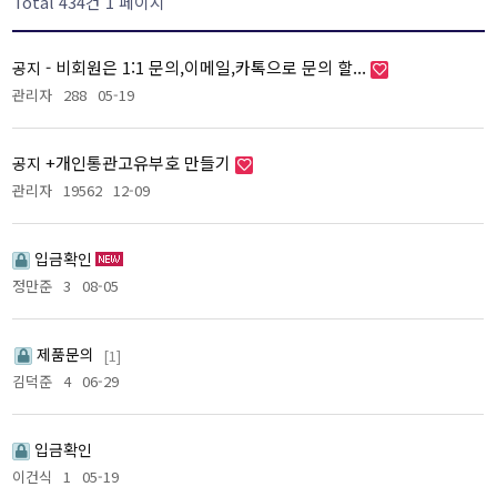
Total 434건
1 페이지
- 비회원은 1:1 문의,이메일,카톡으로 문의 할...
공지
관리자
288
05-19
+개인통관고유부호 만들기
공지
관리자
19562
12-09
입금확인
정만준
3
08-05
제품문의
[1]
김덕준
4
06-29
입금확인
이건식
1
05-19