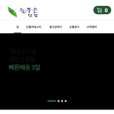
0
홈
상품카테고리
묻고답하기
상품후기
고객센터
캐나다 직송
건강쇼핑몰
빠른배송 3일