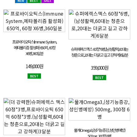
NEW
BEST
SALE
프로바이오틱스(Immune System,
메타볼리즘 활성화) 650억, 60정
슈퍼에렉스맥스 60정*6병,(남성활력,60대는
X6병,360일분
청춘으로,20대는 더굵고 길고 강하게)6달분
149,000원
359,000원
BEST
BEST
물개Omega3,(성기능증강,성인병예방)
500mg, 300정 6병