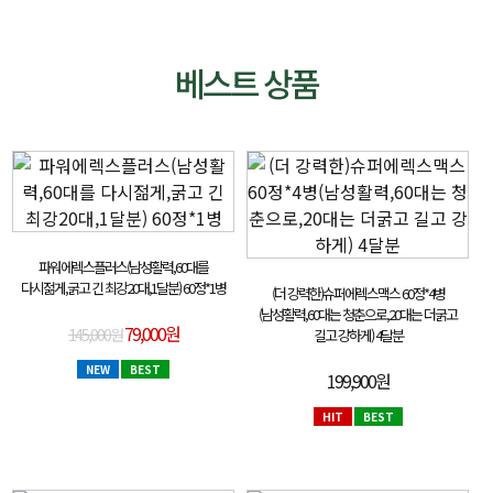
베스트 상품
파워에렉스플러스(남성활력,60대를
다시젊게,굵고 긴 최강20대,1달분) 60정*1병
(더 강력한)슈퍼에렉스맥스 60정*4병
(남성활력,60대는 청춘으로,20대는 더굵고
79,000원
145,000원
길고 강하게) 4달분
NEW
BEST
199,900원
HIT
BEST