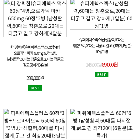
슈퍼에렉스맥스(남성활력,60대는
청춘으로,20대는 더굵고 길고 강하게,1달분)
(더 강력한)슈퍼에렉스 맥스60정*4병,
60정*1병
오르가닉 마카 650mg 60정*2병.
(남성활력,60대는 청춘으로,20대는 더굵고
89,000원
145,000원
길고 강하게)4달분
BEST
239,000원
BEST