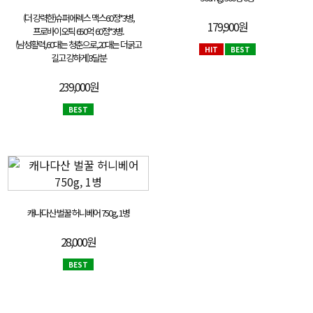
(더 강력한)슈퍼에렉스 맥스60정*3병,
179,900원
프로바이오틱 650억 60정*3병.
(남성활력,60대는 청춘으로,20대는 더굵고
HIT
BEST
길고 강하게)3달분
239,000원
BEST
캐나다산 벌꿀 허니베어 750g, 1병
28,000원
BEST