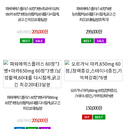
파워에렉스플러스 60정*3병+프로바이오틱
파워에렉스플러스 60정*6병
650억 60정*3병.(남성활력,60대를 다시젊게,
(남성활력,60대를 다시젊게,굵고 긴
굵고 긴 최강20대)3달분
최강20대)6달분(초특가)
209,000원
299,000원
428,700원
BEST
SALE
BEST
SALE
오르가닉 마카,650mg 60정,(정력증강,
스테미너증진,기억력강화)*6병
파워에렉스플러스 60정*3병+마카650mg
60정*3병.(남성활력,60대를 다시젊게,굵고 긴
150,000원
최강20대)3달분
HIT
BEST
209,000원
428,700원